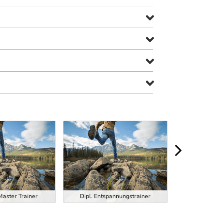
Dipl. Function
Master Trainer
Dipl. Entspannungstrainer
Trainer