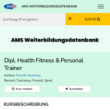
Toggl
AMS WEITERBILDUNGSDATENBANK
Zum Inhalt springen
Zum Navmenü springen
Zur Suche springen
Zur Footer springen
SUCHE
AMS Weiterbildungs­datenbank
Dipl. Health Fitness & Personal
Trainer
Institut:
Flexyfit Academy
Bereich:
Tourismus, Freizeit, Sport
Kurs merken
Anmelden
KURSBESCHREIBUNG