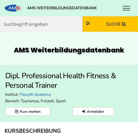
Toggl
AMS WEITERBILDUNGSDATENBANK
Zum Inhalt springen
Zum Navmenü springen
Zur Suche springen
Zur Footer springen
SUCHE
AMS Weiterbildungs­datenbank
Dipl. Professional Health Fitness &
Personal Trainer
Institut:
Flexyfit Academy
Bereich:
Tourismus, Freizeit, Sport
Kurs merken
Anmelden
KURSBESCHREIBUNG