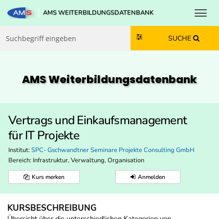
Toggl
AMS WEITERBILDUNGSDATENBANK
Zum Inhalt springen
Zum Navmenü springen
Zur Suche springen
Zur Footer springen
SUCHE
AMS Weiterbildungs­datenbank
Vertrags und Einkaufsmanagement
für IT Projekte
Institut:
SPC- Gschwandtner Seminare Projekte Consulting GmbH
Bereich:
Infrastruktur, Verwaltung, Organisation
Kurs merken
Anmelden
KURSBESCHREIBUNG
Übersicht über die unterschiedlichen Kategorien von