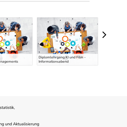
Ausbildung zu
Diplomlehrgang KI und Film -
Hubstaplerfahr
anagements
Informationsabend
deutscher Spr
atistik,
ung und Aktualisierung