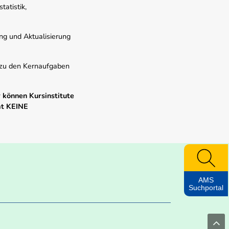
atistik,
ung und Aktualisierung
s zu den Kernaufgaben
 können Kursinstitute
mt KEINE
AMS
Suchportal