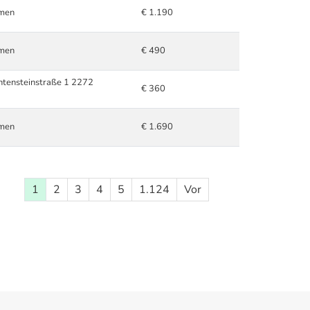
hmen
€ 1.190
hmen
€ 490
chtensteinstraße 1 2272
€ 360
hmen
€ 1.690
1
2
3
4
5
1.124
Vor