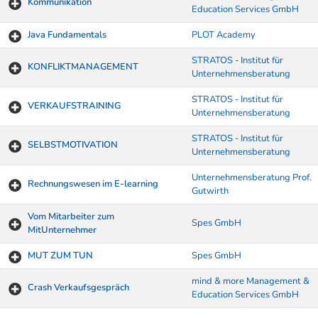
Kommunikation
Education Services GmbH
Java Fundamentals
PLOT Academy
STRATOS - Institut für
KONFLIKTMANAGEMENT
Unternehmensberatung
STRATOS - Institut für
VERKAUFSTRAINING
Unternehmensberatung
STRATOS - Institut für
SELBSTMOTIVATION
Unternehmensberatung
Unternehmensberatung Prof.
Rechnungswesen im E-learning
Gutwirth
Vom Mitarbeiter zum
Spes GmbH
MitUnternehmer
MUT ZUM TUN
Spes GmbH
mind & more Management &
Crash Verkaufsgespräch
Education Services GmbH
Kurse von A-Z Tabelle