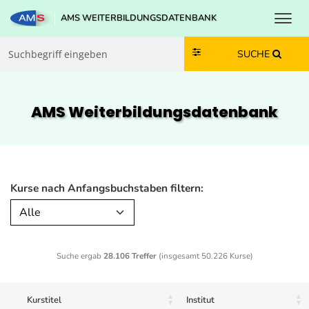
Toggl
AMS WEITERBILDUNGSDATENBANK
Zum Inhalt springen
Zum Navmenü springen
Zur Suche springen
Zur Footer springen
SUCHE
AMS Weiterbildungs­datenbank
Kurse nach Anfangsbuchstaben filtern:
Alle
Suche ergab
28.106 Treffer
(insgesamt 50.226 Kurse)
Kurstitel
Institut