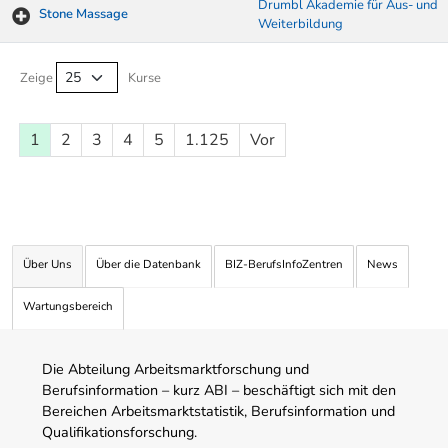
Drumbl Akademie für Aus- und
Stone Massage
Weiterbildung
Kurse von A-Z Tabelle
Zeige
Kurse
1
2
3
4
5
1.125
Vor
Über Uns
Über die Datenbank
BIZ-BerufsInfoZentren
News
Wartungsbereich
Die Abteilung Arbeitsmarktforschung und
Berufsinformation – kurz ABI – beschäftigt sich mit den
Bereichen Arbeitsmarktstatistik, Berufsinformation und
Qualifikationsforschung.