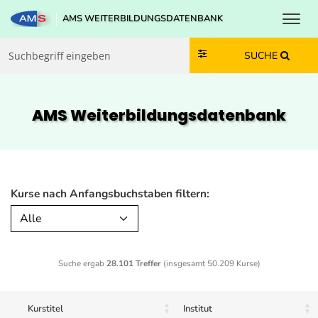
Toggl
AMS WEITERBILDUNGSDATENBANK
Zum Inhalt springen
Zum Navmenü springen
Zur Suche springen
Zur Footer springen
SUCHE
AMS Weiterbildungs­datenbank
Kurse nach Anfangsbuchstaben filtern:
Alle
Suche ergab
28.101 Treffer
(insgesamt 50.209 Kurse)
Kurstitel
Institut