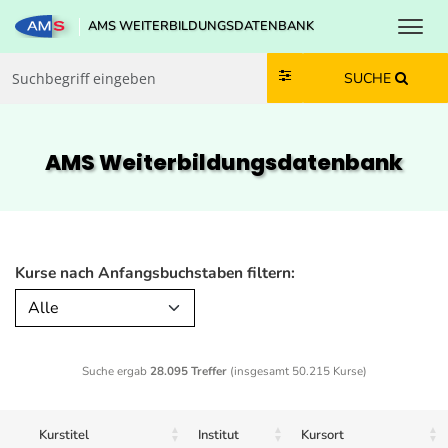
Toggl
AMS WEITERBILDUNGSDATENBANK
Zum Inhalt springen
Zum Navmenü springen
Zur Suche springen
Zur Footer springen
SUCHE
AMS Weiterbildungs­datenbank
Kurse nach Anfangsbuchstaben filtern:
Alle
Suche ergab
28.095 Treffer
(insgesamt 50.215 Kurse)
Kurstitel
Institut
Kursort