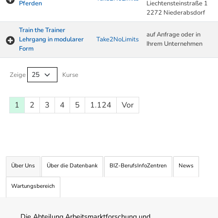
Pferden
Liechtensteinstraße 1
2272 Niederabsdorf
Train the Trainer
auf Anfrage oder in
Lehrgang in modularer
Take2NoLimits
Ihrem Unternehmen
Form
Kurse von A-Z Tabelle
Zeige
Kurse
1
2
3
4
5
1.124
Vor
Über Uns
Über die Datenbank
BIZ-BerufsInfoZentren
News
Wartungsbereich
Die Abteilung Arbeitsmarktforschung und