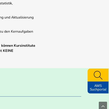
atistik,
ung und Aktualisierung
s zu den Kernaufgaben
 können Kursinstitute
mt KEINE
AMS
Suchportal