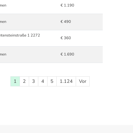
hmen
€ 1.190
hmen
€ 490
chtensteinstraße 1 2272
€ 360
hmen
€ 1.690
1
2
3
4
5
1.124
Vor