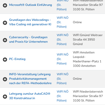
WIFI NÖ
WIFI Niederösterreich
Microsoft® Outlook Einführung
(St.
Mariazeller Straße 97
Pölten)
3100 St. Pölten
WIFI NÖ
Grundlagen des Webcodings -
(St.
Online
Vibe Coding mit generativer KI
Pölten)
WIFI NÖ
WIFI Gmünd Weitraer
Cybersecurity - Grundlagen
(St.
Straße 44 3950
und Praxis für Unternehmen
Pölten)
Gmünd
WIFI Amstetten
WIFI NÖ
Leopold-
PC-Einstieg
(St.
Maderthaner-Platz 1
Pölten)
3300 Amstetten
INFO-Veranstaltung Lehrgang
WIFI NÖ
Produktivitätsmanagement
(St.
Online
nach der REFA-Methodenlehre
Pölten)
WIFI NÖ
WIFI Niederösterreich
Lehrgang zum/zur AutoCAD®
(St.
Mariazeller Straße 97
3D Konstrukteur:in
Pölten)
3100 St. Pölten