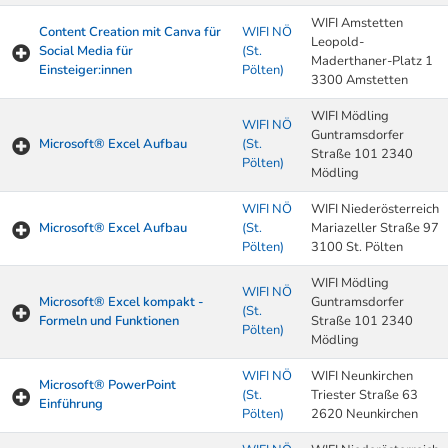
WIFI Amstetten
Content Creation mit Canva für
WIFI NÖ
Leopold-
Social Media für
(St.
Maderthaner-Platz 1
Einsteiger:innen
Pölten)
3300 Amstetten
WIFI Mödling
WIFI NÖ
Guntramsdorfer
Microsoft® Excel Aufbau
(St.
Straße 101 2340
Pölten)
Mödling
WIFI NÖ
WIFI Niederösterreich
Microsoft® Excel Aufbau
(St.
Mariazeller Straße 97
Pölten)
3100 St. Pölten
WIFI Mödling
WIFI NÖ
Microsoft® Excel kompakt -
Guntramsdorfer
(St.
Formeln und Funktionen
Straße 101 2340
Pölten)
Mödling
WIFI NÖ
WIFI Neunkirchen
Microsoft® PowerPoint
(St.
Triester Straße 63
Einführung
Pölten)
2620 Neunkirchen