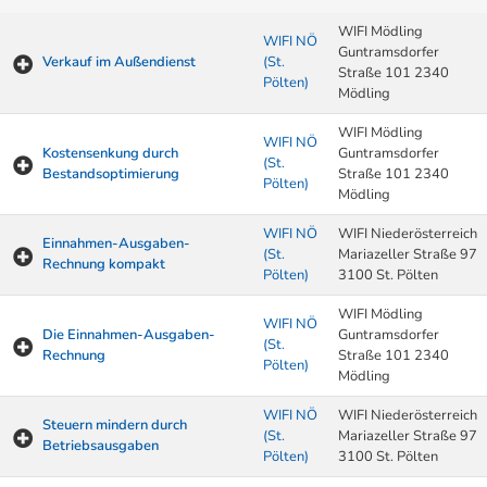
WIFI Mödling
WIFI NÖ
Guntramsdorfer
Verkauf im Außendienst
(St.
Straße 101 2340
Pölten)
Mödling
WIFI Mödling
WIFI NÖ
Kostensenkung durch
Guntramsdorfer
(St.
Bestandsoptimierung
Straße 101 2340
Pölten)
Mödling
WIFI NÖ
WIFI Niederösterreich
Einnahmen-Ausgaben-
(St.
Mariazeller Straße 97
Rechnung kompakt
Pölten)
3100 St. Pölten
WIFI Mödling
WIFI NÖ
Die Einnahmen-Ausgaben-
Guntramsdorfer
(St.
Rechnung
Straße 101 2340
Pölten)
Mödling
WIFI NÖ
WIFI Niederösterreich
Steuern mindern durch
(St.
Mariazeller Straße 97
Betriebsausgaben
Pölten)
3100 St. Pölten