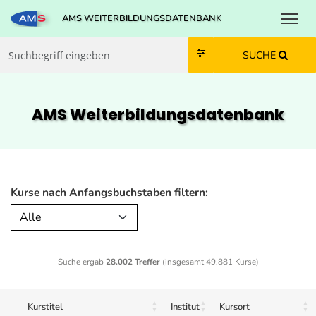
Toggl
AMS WEITERBILDUNGSDATENBANK
Zum Inhalt springen
Zum Navmenü springen
Zur Suche springen
Zur Footer springen
SUCHE
AMS Weiterbildungs­datenbank
Kurse nach Anfangsbuchstaben filtern:
Alle
Suche ergab
28.002 Treffer
(insgesamt 49.881 Kurse)
Kurstitel
Institut
Kursort