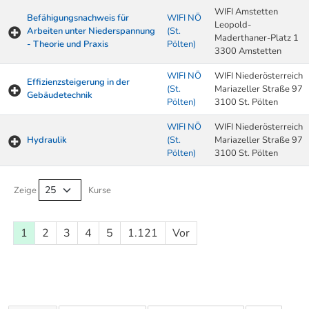
WIFI Amstetten
Befähigungsnachweis für
WIFI NÖ
Leopold-
Arbeiten unter Niederspannung
(St.
Maderthaner-Platz 1
- Theorie und Praxis
Pölten)
3300 Amstetten
WIFI NÖ
WIFI Niederösterreich
Effizienzsteigerung in der
(St.
Mariazeller Straße 97
Gebäudetechnik
Pölten)
3100 St. Pölten
WIFI NÖ
WIFI Niederösterreich
Hydraulik
(St.
Mariazeller Straße 97
Pölten)
3100 St. Pölten
Kurse von A-Z Tabelle
Zeige
Kurse
1
2
3
4
5
1.121
Vor