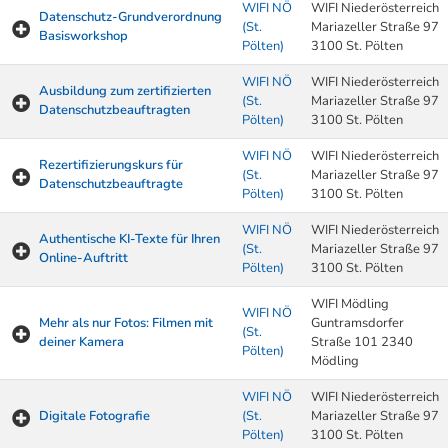
WIFI NÖ
WIFI Niederösterreich
Datenschutz-Grundverordnung
(St.
Mariazeller Straße 97
Basisworkshop
Pölten)
3100 St. Pölten
WIFI NÖ
WIFI Niederösterreich
Ausbildung zum zertifizierten
(St.
Mariazeller Straße 97
Datenschutzbeauftragten
Pölten)
3100 St. Pölten
WIFI NÖ
WIFI Niederösterreich
Rezertifizierungskurs für
(St.
Mariazeller Straße 97
Datenschutzbeauftragte
Pölten)
3100 St. Pölten
WIFI NÖ
WIFI Niederösterreich
Authentische KI-Texte für Ihren
(St.
Mariazeller Straße 97
Online-Auftritt
Pölten)
3100 St. Pölten
WIFI Mödling
WIFI NÖ
Mehr als nur Fotos: Filmen mit
Guntramsdorfer
(St.
deiner Kamera
Straße 101 2340
Pölten)
Mödling
WIFI NÖ
WIFI Niederösterreich
Digitale Fotografie
(St.
Mariazeller Straße 97
Pölten)
3100 St. Pölten