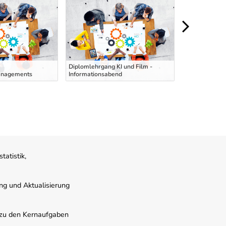
Ausbildung zu
Diplomlehrgang KI und Film -
Hubstaplerfahr
anagements
Informationsabend
deutscher Spr
atistik,
ung und Aktualisierung
s zu den Kernaufgaben