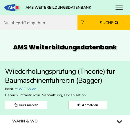
Toggl
AMS WEITERBILDUNGSDATENBANK
Zum Inhalt springen
Zum Navmenü springen
Zur Suche springen
Zur Footer springen
SUCHE
AMS Weiterbildungs­datenbank
Wiederholungsprüfung (Theorie) für
Baumaschinenführer:in (Bagger)
Institut:
WIFI Wien
Bereich:
Infrastruktur, Verwaltung, Organisation
Kurs merken
Anmelden
WANN & WO