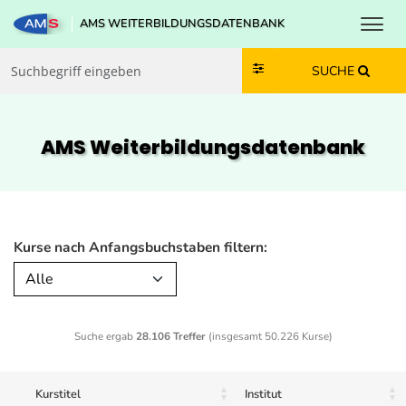
Toggl
AMS WEITERBILDUNGSDATENBANK
Zum Inhalt springen
Zum Navmenü springen
Zur Suche springen
Zur Footer springen
SUCHE
AMS Weiterbildungs­datenbank
Kurse nach Anfangsbuchstaben filtern:
Alle
Suche ergab
28.106 Treffer
(insgesamt 50.226 Kurse)
Kurstitel
Institut