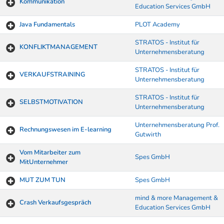
Kommunikation
Education Services GmbH
Java Fundamentals
PLOT Academy
STRATOS - Institut für
KONFLIKTMANAGEMENT
Unternehmensberatung
STRATOS - Institut für
VERKAUFSTRAINING
Unternehmensberatung
STRATOS - Institut für
SELBSTMOTIVATION
Unternehmensberatung
Unternehmensberatung Prof.
Rechnungswesen im E-learning
Gutwirth
Vom Mitarbeiter zum
Spes GmbH
MitUnternehmer
MUT ZUM TUN
Spes GmbH
mind & more Management &
Crash Verkaufsgespräch
Education Services GmbH
Kurse von A-Z Tabelle