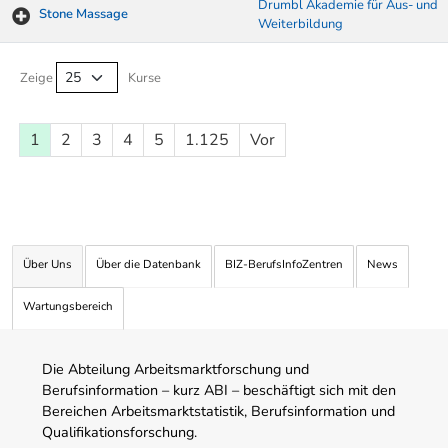
Drumbl Akademie für Aus- und
Stone Massage
Weiterbildung
Kurse von A-Z Tabelle
Zeige
Kurse
1
2
3
4
5
1.125
Vor
Über Uns
Über die Datenbank
BIZ-BerufsInfoZentren
News
Wartungsbereich
Die Abteilung Arbeitsmarktforschung und
Berufsinformation – kurz ABI – beschäftigt sich mit den
Bereichen Arbeitsmarktstatistik, Berufsinformation und
Qualifikationsforschung.