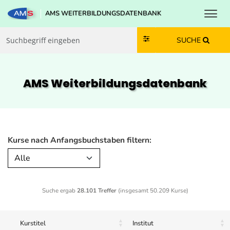
Toggl
AMS WEITERBILDUNGSDATENBANK
Zum Inhalt springen
Zum Navmenü springen
Zur Suche springen
Zur Footer springen
SUCHE
AMS Weiterbildungs­datenbank
Kurse nach Anfangsbuchstaben filtern:
Alle
Suche ergab
28.101 Treffer
(insgesamt 50.209 Kurse)
Kurstitel
Institut