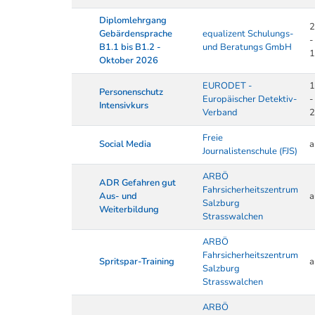
Diplomlehrgang
2
Gebärdensprache
equalizent Schulungs-
-
B1.1 bis B1.2 -
und Beratungs GmbH
1
Oktober 2026
EURODET -
1
Personenschutz
Europäischer Detektiv-
-
Intensivkurs
Verband
2
Freie
Social Media
a
Journalistenschule (FJS)
ARBÖ
ADR Gefahren gut
Fahrsicherheitszentrum
Aus- und
a
Salzburg
Weiterbildung
Strasswalchen
ARBÖ
Fahrsicherheitszentrum
Spritspar-Training
a
Salzburg
Strasswalchen
ARBÖ