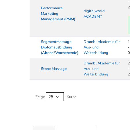
-
2
Performance
digitalworld
Marketing
ACADEMY
Management (PMM)
Segmentmassage
Drumbl Akademie für
1
Diplomausbildung
Aus- und
-
(Abend/Wochenende)
Weiterbildung
0
Drumbl Akademie für
2
Stone Massage
Aus- und
-
Weiterbildung
2
Kurse von A-Z Tabelle
Zeige
Kurse