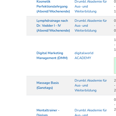
Kosmetik
Drumbl Akademie für
0
Perfektionslehrgang
Aus- und
-
(Abend/Wochenende)
Weiterbildung
1
Lymphdrainage nach
Drumbl Akademie für
0
Dr. Vodder I - IV
Aus- und
-
(Abend/Wochenende)
Weiterbildung
0
1
-
1
Digital Marketing
digitalworld
Management (DMM)
ACADEMY
Drumbl Akademie für
2
Massage Basis
Aus- und
-
(Ganztags)
Weiterbildung
2
0
-
2
Mentaltrainer -
Drumbl Akademie für
Diplom
Aus- und