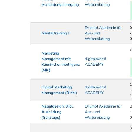
Ausbildungslehrgang
Weiterbildung
Drumbl Akademie für
0
Mentaltraining I
Aus- und
-
Weiterbildung
0
a
Marketing
Management mit
digitalworld
Künstlicher Intelligenz
ACADEMY
(MKI)
1
Digital Marketing
digitalworld
-
Management (DMM)
ACADEMY
1
Nageldesign, Dipl.
Drumbl Akademie für
2
Ausbildung
Aus- und
-
(Ganztags)
Weiterbildung
0
3