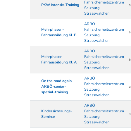
Fahrsicherheitszentrum
PKW Intensiv-Training
a
Salzburg
Strasswalchen
ARBÖ
Mehrphasen-
Fahrsicherheitszentrum
a
Fahrausbildung Kl. B
Salzburg
Strasswalchen
ARBÖ
Mehrphasen-
Fahrsicherheitszentrum
a
Fahrausbildung Kl. A
Salzburg
Strasswalchen
ARBÖ
On the road again –
Fahrsicherheitszentrum
ARBÖ-senior-
a
Salzburg
spezial-training
Strasswalchen
ARBÖ
Kindersicherungs-
Fahrsicherheitszentrum
a
Seminar
Salzburg
Strasswalchen