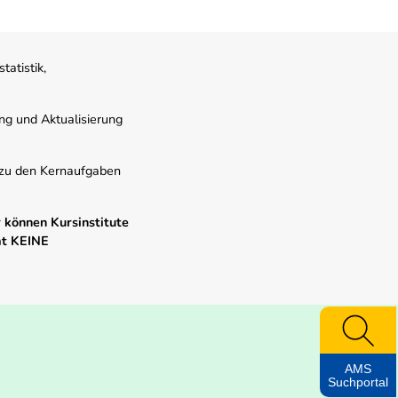
atistik,
ung und Aktualisierung
s zu den Kernaufgaben
 können Kursinstitute
mt KEINE
AMS
Suchportal