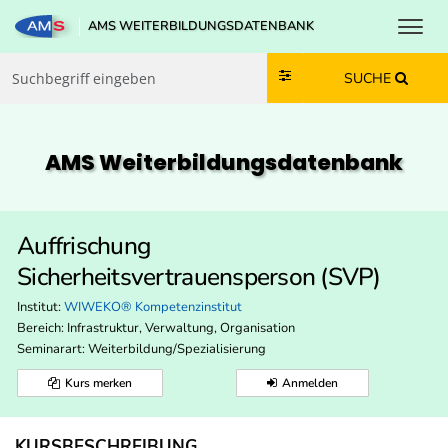
Toggl
AMS WEITERBILDUNGSDATENBANK
Zum Inhalt springen
Zum Navmenü springen
Zur Suche springen
Zur Footer springen
SUCHE
AMS Weiterbildungs­datenbank
Auffrischung
Sicherheitsvertrauensperson (SVP)
Institut:
WIWEKO® Kompetenzinstitut
Bereich:
Infrastruktur, Verwaltung, Organisation
Seminarart: Weiterbildung/Spezialisierung
Kurs merken
Anmelden
KURSBESCHREIBUNG