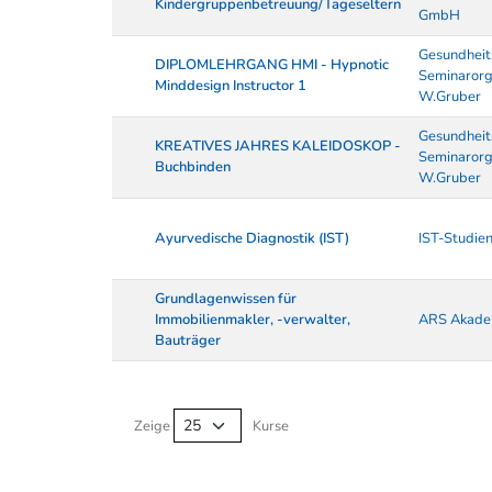
Kindergruppenbetreuung/Tageseltern
GmbH
Gesundheit
DIPLOMLEHRGANG HMI - Hypnotic
Seminarorg
Minddesign Instructor 1
W.Gruber
Gesundheit
KREATIVES JAHRES KALEIDOSKOP -
Seminarorg
Buchbinden
W.Gruber
Ayurvedische Diagnostik (IST)
IST-Studien
Grundlagenwissen für
Immobilienmakler, -verwalter,
ARS Akade
Bauträger
Kurse von A-Z Tabelle
Zeige
Kurse