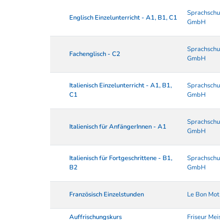
Sprachschu
Englisch Einzelunterricht - A1, B1, C1
GmbH
Sprachschu
Fachenglisch - C2
GmbH
Italienisch Einzelunterricht - A1, B1,
Sprachschu
C1
GmbH
Sprachschu
Italienisch für AnfängerInnen - A1
GmbH
Italienisch für Fortgeschrittene - B1,
Sprachschu
B2
GmbH
Französisch Einzelstunden
Le Bon Mot
Auffrischungskurs
Friseur Mei