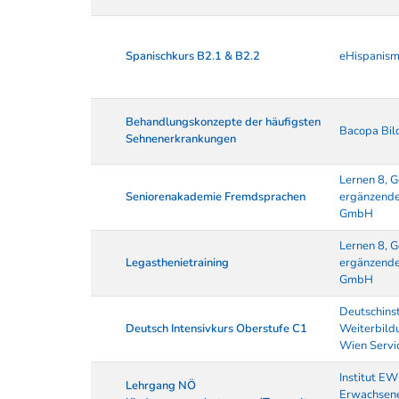
Spanischkurs B2.1 & B2.2
eHispanism
Behandlungskonzepte der häufigsten
Bacopa Bil
Sehnenerkrankungen
Lernen 8, G
Seniorenakademie Fremdsprachen
ergänzende
GmbH
Lernen 8, G
Legasthenietraining
ergänzende
GmbH
Deutschinst
Deutsch Intensivkurs Oberstufe C1
Weiterbildu
Wien Serv
Institut EW
Lehrgang NÖ
Erwachsen