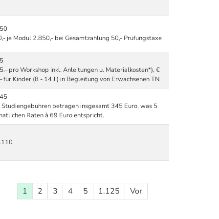
350
,- je Modul 2.850,- bei Gesamtzahlung 50,- Prüfungstaxe
85
5.– pro Workshop inkl. Anleitungen u. Materialkosten*), €
– für Kinder (8 - 14 J.) in Begleitung von Erwachsenen TN
345
 Studiengebühren betragen insgesamt 345 Euro, was 5
atlichen Raten à 69 Euro entspricht.
.110
1
2
3
4
5
1.125
Vor