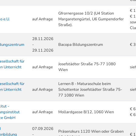
€ 1
Gfrornergasse 10/2 (U4 Station
€ 1
o e.U.
auf Anfrage
Margaretengürtel, U6 Gumpendorfer
sow
Straße).
Cl
28.11.2026
dungszentrum
-
Bacopa Bildungszentrum
€ 
29.11.2026
esellschaft für
Josefstädter Straße 75-77 1080
n Unterricht
auf Anfrage
sie
Wien
esellschaft für
Lernen 8 - Maturaschule beim
n Unterricht
auf Anfrage
Schottentor Josefstädter Straße 75-
sie
77 1080 Wien
itut -
€ 
ngsinstitut
auf Anfrage
Mollardgasse 8/12, 1060 Wien
€ 6
ice GmbH
I
07.09.2026
Präsenzkurs 1120 Wien oder Graben
enbildung
-
€ 1