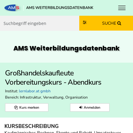
Toggl
AMS WEITERBILDUNGSDATENBANK
Zum Inhalt springen
Zum Navmenü springen
Zur Suche springen
Zur Footer springen
SUCHE
AMS Weiterbildungs­datenbank
Großhandelskaufleute
Vorbereitungskurs - Abendkurs
Institut:
lernlabor.at gmbh
Bereich:
Infrastruktur, Verwaltung, Organisation
Kurs merken
Anmelden
KURSBESCHREIBUNG
Kaufmännisches Rechnen, Skonto und Rabatt, Umsatzsteuer,