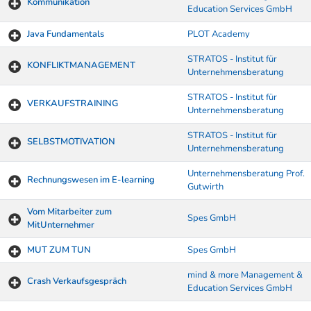
Kommunikation
Education Services GmbH
Java Fundamentals
PLOT Academy
STRATOS - Institut für
KONFLIKTMANAGEMENT
Unternehmensberatung
STRATOS - Institut für
VERKAUFSTRAINING
Unternehmensberatung
STRATOS - Institut für
SELBSTMOTIVATION
Unternehmensberatung
Unternehmensberatung Prof.
Rechnungswesen im E-learning
Gutwirth
Vom Mitarbeiter zum
Spes GmbH
MitUnternehmer
MUT ZUM TUN
Spes GmbH
mind & more Management &
Crash Verkaufsgespräch
Education Services GmbH
Kurse von A-Z Tabelle