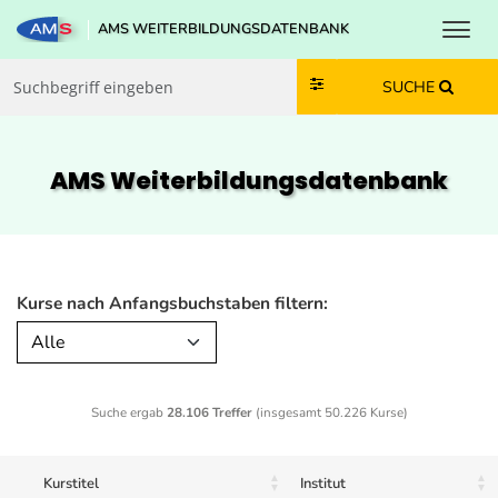
Toggl
AMS WEITERBILDUNGSDATENBANK
Zum Inhalt springen
Zum Navmenü springen
Zur Suche springen
Zur Footer springen
SUCHE
AMS Weiterbildungs­datenbank
Kurse nach Anfangsbuchstaben filtern:
Alle
Suche ergab
28.106 Treffer
(insgesamt 50.226 Kurse)
Kurstitel
Institut