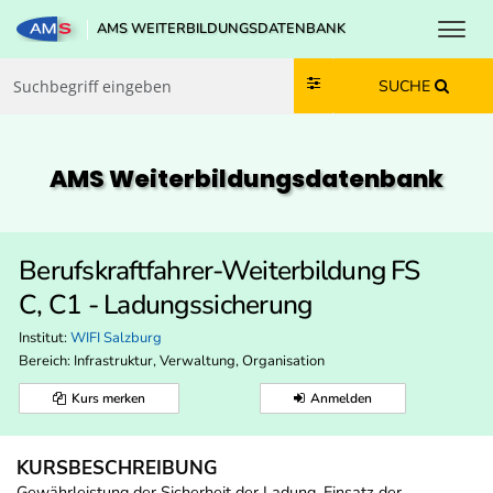
Toggl
AMS WEITERBILDUNGSDATENBANK
Zum Inhalt springen
Zum Navmenü springen
Zur Suche springen
Zur Footer springen
SUCHE
AMS Weiterbildungs­datenbank
Berufskraftfahrer-Weiterbildung FS
C, C1 - Ladungssicherung
Institut:
WIFI Salzburg
Bereich:
Infrastruktur, Verwaltung, Organisation
Kurs merken
Anmelden
KURSBESCHREIBUNG
Gewährleistung der Sicherheit der Ladung, Einsatz der