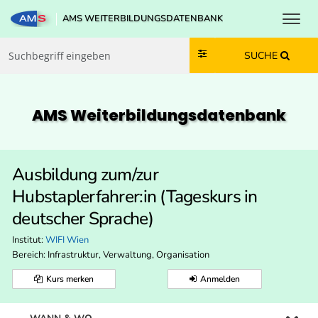
Toggl
AMS WEITERBILDUNGSDATENBANK
Zum Inhalt springen
Zum Navmenü springen
Zur Suche springen
Zur Footer springen
SUCHE
AMS Weiterbildungs­datenbank
Ausbildung zum/zur
Hubstaplerfahrer:in (Tageskurs in
deutscher Sprache)
Institut:
WIFI Wien
Bereich:
Infrastruktur, Verwaltung, Organisation
Kurs merken
Anmelden