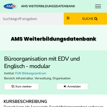
Toggl
AMS WEITERBILDUNGSDATENBANK
Zum Inhalt springen
Zum Navmenü springen
Zur Suche springen
Zur Footer springen
SUCHE
AMS Weiterbildungs­datenbank
Büroorganisation mit EDV und
Englisch - modular
Institut:
FUN Bildungszentrum
Bereich:
Infrastruktur, Verwaltung, Organisation
Kurs merken
Anmelden
KURSBESCHREIBUNG
Danach kann ich: * passende Geschäftskorrespondenz verfassen