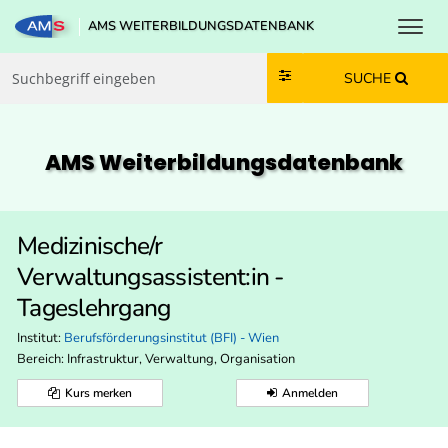
Toggl
AMS WEITERBILDUNGSDATENBANK
Zum Inhalt springen
Zum Navmenü springen
Zur Suche springen
Zur Footer springen
SUCHE
AMS Weiterbildungs­datenbank
Medizinische/r
Verwaltungsassistent:in -
Tageslehrgang
Institut:
Berufsförderungsinstitut (BFI) - Wien
Bereich:
Infrastruktur, Verwaltung, Organisation
Kurs merken
Anmelden