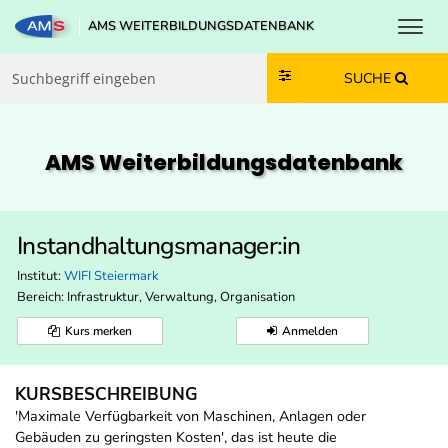
Toggl
AMS WEITERBILDUNGSDATENBANK
Zum Inhalt springen
Zum Navmenü springen
Zur Suche springen
Zur Footer springen
SUCHE
AMS Weiterbildungs­datenbank
Instandhaltungsmanager:in
Institut:
WIFI Steiermark
Bereich:
Infrastruktur, Verwaltung, Organisation
Kurs merken
Anmelden
KURSBESCHREIBUNG
'Maximale Verfügbarkeit von Maschinen, Anlagen oder
Gebäuden zu geringsten Kosten', das ist heute die