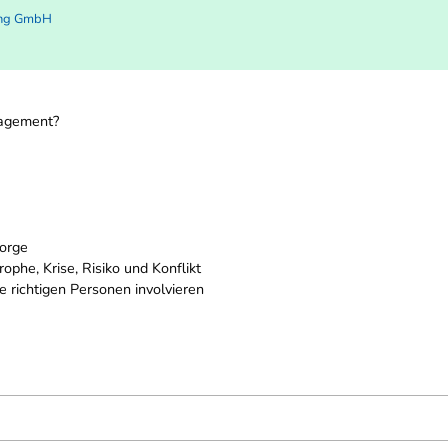
ing GmbH
nagement?
orge
he, Krise, Risiko und Konflikt
e richtigen Personen involvieren