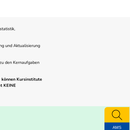
atistik,
ung und Aktualisierung
s zu den Kernaufgaben
 können Kursinstitute
mt KEINE
AMS