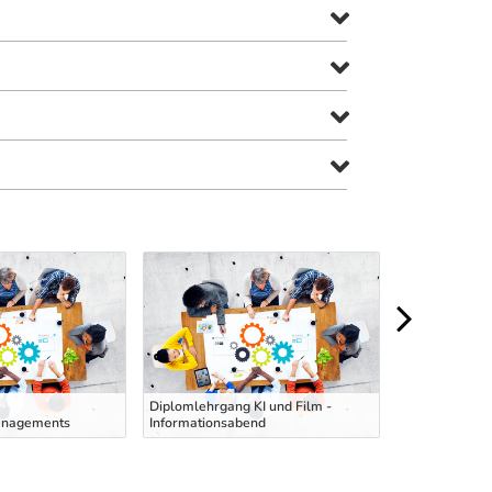
Ausbildung zu
Diplomlehrgang KI und Film -
Hubstaplerfahr
anagements
Informationsabend
deutscher Spr