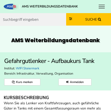
Toggl
AMS WEITERBILDUNGSDATENBANK
Zum Inhalt springen
Zum Navmenü springen
Zur Suche springen
Zur Footer springen
SUCHE
AMS Weiterbildungs­datenbank
Gefahrgutlenker - Aufbaukurs Tank
Institut:
WIFI Steiermark
Bereich:
Infrastruktur, Verwaltung, Organisation
Kurs merken
Anmelden
KURSBESCHREIBUNG
Wenn Sie als Lenker von Kraftfahrzeugen, auch gefährliche
Güter in Tanks mit einem Gesamtfassungsraum von mehr als