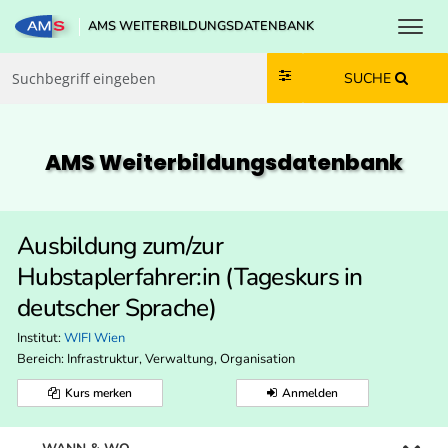
Toggl
AMS WEITERBILDUNGSDATENBANK
Zum Inhalt springen
Zum Navmenü springen
Zur Suche springen
Zur Footer springen
SUCHE
AMS Weiterbildungs­datenbank
Ausbildung zum/zur
Hubstaplerfahrer:in (Tageskurs in
deutscher Sprache)
Institut:
WIFI Wien
Bereich:
Infrastruktur, Verwaltung, Organisation
Kurs merken
Anmelden