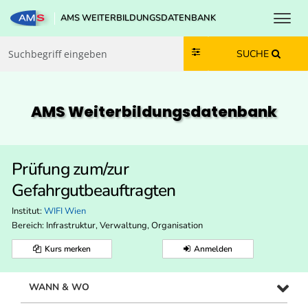
Toggl
AMS WEITERBILDUNGSDATENBANK
Zum Inhalt springen
Zum Navmenü springen
Zur Suche springen
Zur Footer springen
SUCHE
AMS Weiterbildungs­datenbank
Prüfung zum/zur
Gefahrgutbeauftragten
Institut:
WIFI Wien
Bereich:
Infrastruktur, Verwaltung, Organisation
Kurs merken
Anmelden
WANN & WO