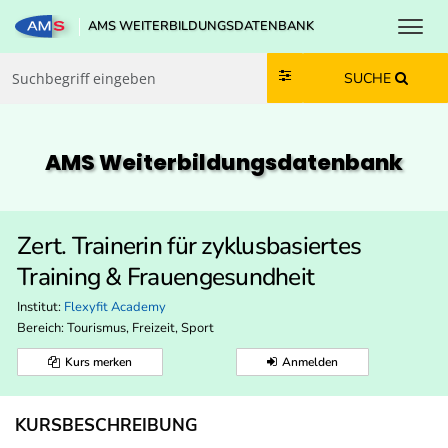
Toggl
AMS WEITERBILDUNGSDATENBANK
Zum Inhalt springen
Zum Navmenü springen
Zur Suche springen
Zur Footer springen
SUCHE
AMS Weiterbildungs­datenbank
Zert. Trainerin für zyklusbasiertes
Training & Frauengesundheit
Institut:
Flexyfit Academy
Bereich:
Tourismus, Freizeit, Sport
Kurs merken
Anmelden
KURSBESCHREIBUNG