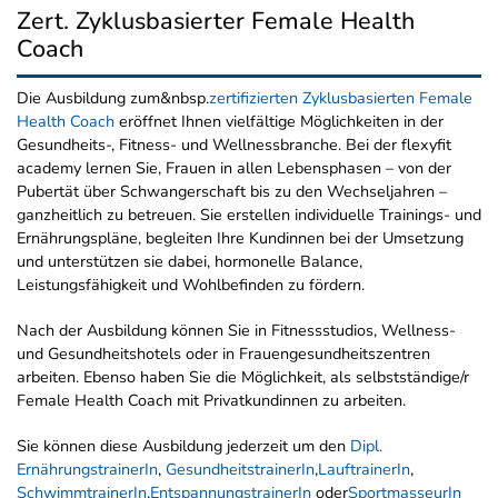
Zert. Zyklusbasierter Female Health
Coach
Die Ausbildung zum&nbsp.
zertifizierten Zyklusbasierten Female
Health Coach
eröffnet Ihnen vielfältige Möglichkeiten in der
Gesundheits-, Fitness- und Wellnessbranche. Bei der flexyfit
academy lernen Sie, Frauen in allen Lebensphasen – von der
Pubertät über Schwangerschaft bis zu den Wechseljahren –
ganzheitlich zu betreuen. Sie erstellen individuelle Trainings- und
Ernährungspläne, begleiten Ihre Kundinnen bei der Umsetzung
und unterstützen sie dabei, hormonelle Balance,
Leistungsfähigkeit und Wohlbefinden zu fördern.
Nach der Ausbildung können Sie in Fitnessstudios, Wellness-
und Gesundheitshotels oder in Frauengesundheitszentren
arbeiten. Ebenso haben Sie die Möglichkeit, als selbstständige/r
Female Health Coach mit Privatkundinnen zu arbeiten.
Sie können diese Ausbildung jederzeit um den
Dipl.
ErnährungstrainerIn
,
GesundheitstrainerIn
,
LauftrainerIn
,
SchwimmtrainerIn
,
EntspannungstrainerIn
oder
SportmasseurIn