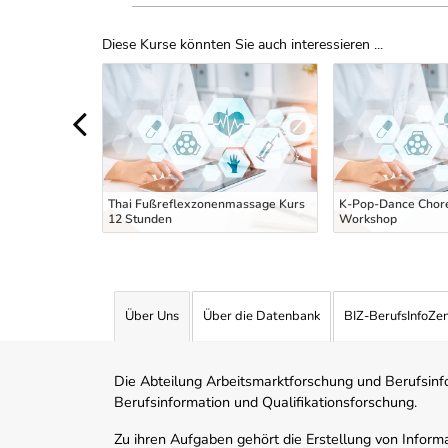
Diese Kurse könnten Sie auch interessieren ...
Uber Weiterbildungsvorschläge
sage Training
ad Bo-Rarn
Thai Fußreflexzonenmassage Kurs
K-Pop-Dance Chor
12 Stunden
Workshop
Über Uns
Über die Datenbank
BIZ-BerufsInfoZe
Die Abteilung Arbeitsmarktforschung und Berufsinfor
Berufsinformation und Qualifikationsforschung.
Zu ihren Aufgaben gehört die Erstellung von Informa