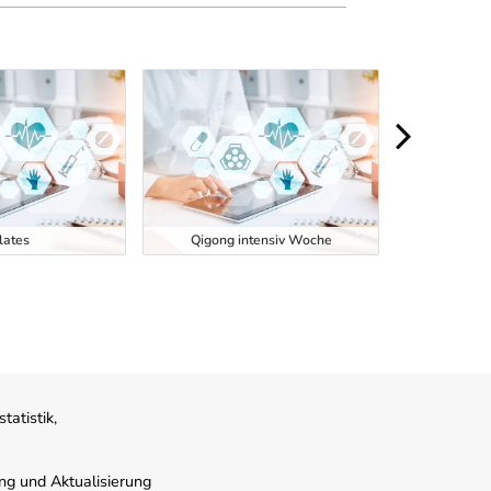
lates
Qigong intensiv Woche
Yoga f
atistik,
ung und Aktualisierung