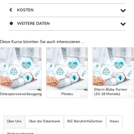
KOSTEN
WEITERE DATEN
Diese Kurse könnten Sie auch interessieren ...
Uber Weiterbildungsvorschläge
Eltern-Baby-Turnen
Osteoporosevorbeugung
Pilates
(10-18 Monate)
Über Uns
Über die Datenbank
BIZ-BerufsInfoZentren
News
Wartungsbereich