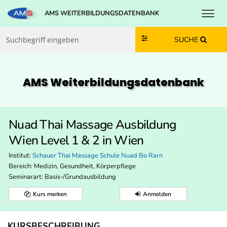
Toggl
AMS WEITERBILDUNGSDATENBANK
Zum Inhalt springen
Zum Navmenü springen
Zur Suche springen
Zur Footer springen
SUCHE
AMS Weiterbildungs­datenbank
Nuad Thai Massage Ausbildung
Wien Level 1 & 2 in Wien
Institut:
Schauer Thai Massage Schule Nuad Bo Rarn
Bereich:
Medizin, Gesundheit, Körperpflege
Seminarart: Basis-/Grundausbildung
Kurs merken
Anmelden
KURSBESCHREIBUNG