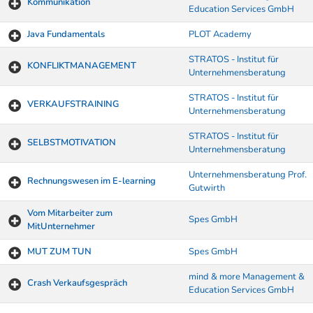
Kommunikation
Education Services GmbH
Java Fundamentals
PLOT Academy
STRATOS - Institut für
KONFLIKTMANAGEMENT
Unternehmensberatung
STRATOS - Institut für
VERKAUFSTRAINING
Unternehmensberatung
STRATOS - Institut für
SELBSTMOTIVATION
Unternehmensberatung
Unternehmensberatung Prof.
Rechnungswesen im E-learning
Gutwirth
Vom Mitarbeiter zum
Spes GmbH
MitUnternehmer
MUT ZUM TUN
Spes GmbH
mind & more Management &
Crash Verkaufsgespräch
Education Services GmbH
Kurse von A-Z Tabelle