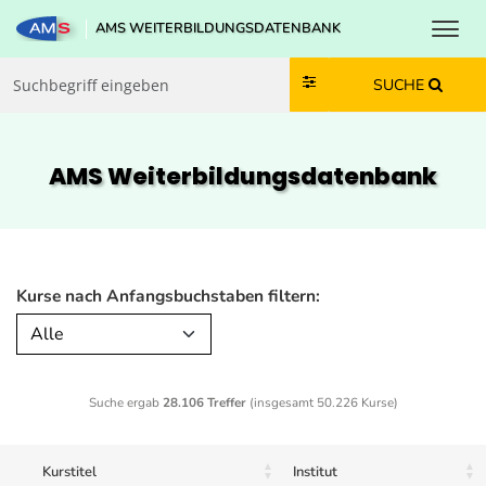
Toggl
AMS WEITERBILDUNGSDATENBANK
Zum Inhalt springen
Zum Navmenü springen
Zur Suche springen
Zur Footer springen
SUCHE
AMS Weiterbildungs­datenbank
Kurse nach Anfangsbuchstaben filtern:
Alle
Suche ergab
28.106 Treffer
(insgesamt 50.226 Kurse)
Kurstitel
Institut