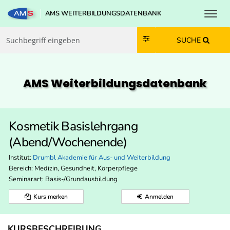
Toggl
AMS WEITERBILDUNGSDATENBANK
Zum Inhalt springen
Zum Navmenü springen
Zur Suche springen
Zur Footer springen
SUCHE
AMS Weiterbildungs­datenbank
Kosmetik Basislehrgang
(Abend/Wochenende)
Institut:
Drumbl Akademie für Aus- und Weiterbildung
Bereich:
Medizin, Gesundheit, Körperpflege
Seminarart: Basis-/Grundausbildung
Kurs merken
Anmelden
KURSBESCHREIBUNG