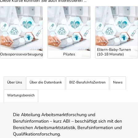
Diese Kurse könnten Sie auch interessieren ...
Uber Weiterbildungsvorschläge
Eltern-Baby-Turnen
Osteoporosevorbeugung
Pilates
(10-18 Monate)
Über Uns
Über die Datenbank
BIZ-BerufsInfoZentren
News
Wartungsbereich
Die Abteilung Arbeitsmarktforschung und
Berufsinformation – kurz ABI – beschäftigt sich mit den
Bereichen Arbeitsmarktstatistik, Berufsinformation und
Qualifikationsforschung.