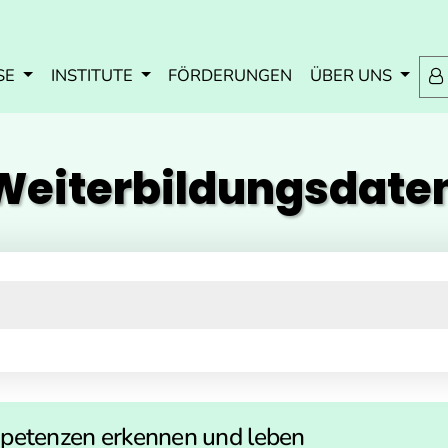
Zum Inhalt springen
Zum Navmenü springen
Zur Suche springen
Zur Footer springen
SE
INSTITUTE
FÖRDERUNGEN
ÜBER UNS
eiterbildungs­dat
petenzen erkennen und leben