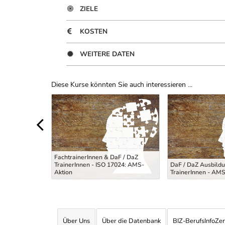
ZIELE
KOSTEN
WEITERE DATEN
Diese Kurse könnten Sie auch interessieren ...
Uber Weiterbildungsvorschläge
sychosozialen
FachtrainerInnen & DaF / DaZ
TrainerInnen - ISO 17024: AMS-
DaF / DaZ Ausbildu
ltung
Aktion
TrainerInnen - AMS
Über Uns
Über die Datenbank
BIZ-BerufsInfoZe