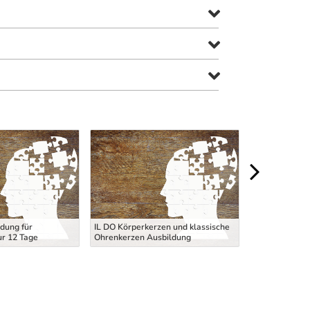
JUSTIZWACHE
dung für
IL DO Körperkerzen und klassische
- Aufnahmever
ur 12 Tage
Ohrenkerzen Ausbildung
Aufnahmetest 