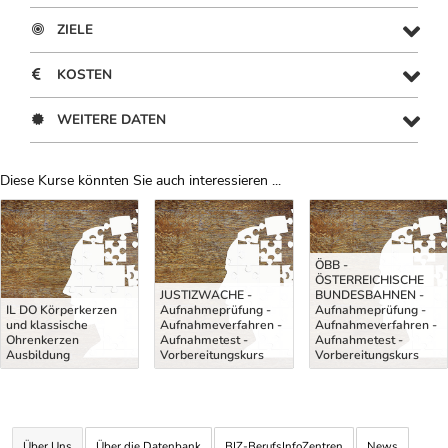
ZIELE
KOSTEN
WEITERE DATEN
Diese Kurse könnten Sie auch interessieren ...
Uber Weiterbildungsvorschläge
ÖBB -
ÖSTERREICHISCHE
JUSTIZWACHE -
BUNDESBAHNEN -
IL DO Körperkerzen
Aufnahmeprüfung -
Aufnahmeprüfung -
und klassische
Aufnahmeverfahren -
Aufnahmeverfahren -
Ohrenkerzen
Aufnahmetest -
Aufnahmetest -
Ausbildung
Vorbereitungskurs
Vorbereitungskurs
Über Uns
Über die Datenbank
BIZ-BerufsInfoZentren
News