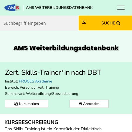
Toggl
AMS WEITERBILDUNGSDATENBANK
Zum Inhalt springen
Zum Navmenü springen
Zur Suche springen
Zur Footer springen
SUCHE
AMS Weiterbildungs­datenbank
Zert. Skills-Trainer*in nach DBT
Institut:
PROGES Akademie
Bereich:
Persönlichkeit, Training
Seminarart: Weiterbildung/Spezialisierung
Kurs merken
Anmelden
KURSBESCHREIBUNG
Das Skills-Training ist ein Kernstück der Dialektisch-