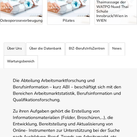
Thaimassage der
WATPO Nuad Thai
Schule
Innsbruck/Wien in
Osteoporosevorbeugung
Pilates
WIEN
Über Uns
Über die Datenbank
BIZ-BerufsInfoZentren
News
Wartungsbereich
Die Abteilung Arbeitsmarktforschung und
Berufsinformation – kurz ABI – beschäftigt sich mit den
Bereichen Arbeitsmarktstatistik, Berufsinformation und
Qualifikationsforschung.
Zu ihren Aufgaben gehört die Erstellung von
Informationsmaterialien (Folder, Broschüren,…), die
Entwicklung, Bereitstellung und Aktualisierung von
Online- Instrumenten zur Unterstützung bei der Suche
nach Ausbildung, Beruf, Trends am Arbeitsmarkt, etc.