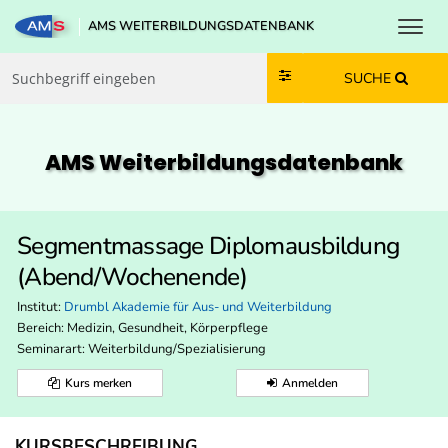
Toggl
AMS WEITERBILDUNGSDATENBANK
Zum Inhalt springen
Zum Navmenü springen
Zur Suche springen
Zur Footer springen
SUCHE
AMS Weiterbildungs­datenbank
Segmentmassage Diplomausbildung
(Abend/Wochenende)
Institut:
Drumbl Akademie für Aus- und Weiterbildung
Bereich:
Medizin, Gesundheit, Körperpflege
Seminarart: Weiterbildung/Spezialisierung
Kurs merken
Anmelden
KURSBESCHREIBUNG