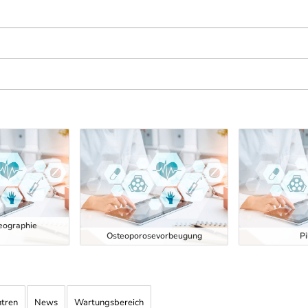
eographie
Osteoporosevorbeugung
Pi
ntren
News
Wartungsbereich