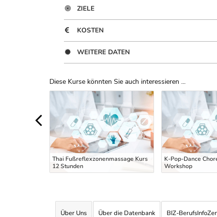
ZIELE
KOSTEN
WEITERE DATEN
Diese Kurse könnten Sie auch interessieren ...
Uber Weiterbildungsvorschläge
sage Training
ad Bo-Rarn
Thai Fußreflexzonenmassage Kurs
K-Pop-Dance Chor
12 Stunden
Workshop
Über Uns
Über die Datenbank
BIZ-BerufsInfoZe