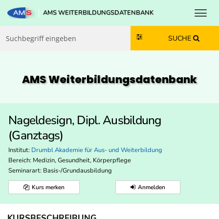
Toggl
AMS WEITERBILDUNGSDATENBANK
Zum Inhalt springen
Zum Navmenü springen
Zur Suche springen
Zur Footer springen
SUCHE
AMS Weiterbildungs­datenbank
Nageldesign, Dipl. Ausbildung
(Ganztags)
Institut:
Drumbl Akademie für Aus- und Weiterbildung
Bereich:
Medizin, Gesundheit, Körperpflege
Seminarart: Basis-/Grundausbildung
Kurs merken
Anmelden
KURSBESCHREIBUNG