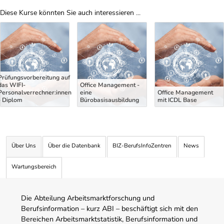
Diese Kurse könnten Sie auch interessieren ...
Uber Weiterbildungsvorschläge
Prüfungsvorbereitung auf
das WIFI-
Office Management -
Personalverrechner:innen
eine
Office Management
- Diplom
Bürobasisausbildung
mit ICDL Base
Über Uns
Über die Datenbank
BIZ-BerufsInfoZentren
News
Wartungsbereich
Die Abteilung Arbeitsmarktforschung und
Berufsinformation – kurz ABI – beschäftigt sich mit den
Bereichen Arbeitsmarktstatistik, Berufsinformation und