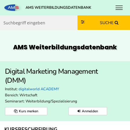
Toggl
AMS WEITERBILDUNGSDATENBANK
Zum Inhalt springen
Zum Navmenü springen
Zur Suche springen
Zur Footer springen
SUCHE
AMS Weiterbildungs­datenbank
Digital Marketing Management
(DMM)
Institut:
digitalworld ACADEMY
Bereich:
Wirtschaft
Seminarart: Weiterbildung/Spezialisierung
Kurs merken
Anmelden
KURSBESCHREIBUNG