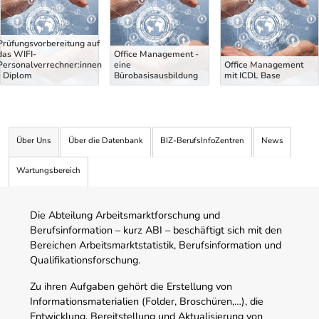
Prüfungsvorbereitung auf
das WIFI-
Office Management -
Personalverrechner:innen
eine
Office Management
- Diplom
Bürobasisausbildung
mit ICDL Base
Über Uns
Über die Datenbank
BIZ-BerufsInfoZentren
News
Wartungsbereich
Die Abteilung Arbeitsmarktforschung und
Berufsinformation – kurz ABI – beschäftigt sich mit den
Bereichen Arbeitsmarktstatistik, Berufsinformation und
Qualifikationsforschung.
Zu ihren Aufgaben gehört die Erstellung von
Informationsmaterialien (Folder, Broschüren,…), die
Entwicklung, Bereitstellung und Aktualisierung von