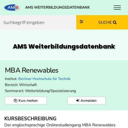
Toggl
AMS WEITERBILDUNGSDATENBANK
Zum Inhalt springen
Zum Navmenü springen
Zur Suche springen
Zur Footer springen
SUCHE
AMS Weiterbildungs­datenbank
MBA Renewables
Institut:
Berliner Hochschule für Technik
Bereich:
Wirtschaft
Seminarart: Weiterbildung/Spezialisierung
Kurs merken
Anmelden
KURSBESCHREIBUNG
Der englischsprachige Onlinestudiengang MBA Renewables