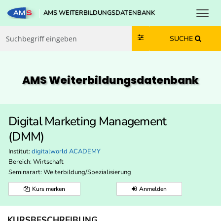
Toggl
AMS WEITERBILDUNGSDATENBANK
Zum Inhalt springen
Zum Navmenü springen
Zur Suche springen
Zur Footer springen
SUCHE
AMS Weiterbildungs­datenbank
Digital Marketing Management
(DMM)
Institut:
digitalworld ACADEMY
Bereich:
Wirtschaft
Seminarart: Weiterbildung/Spezialisierung
Kurs merken
Anmelden
KURSBESCHREIBUNG