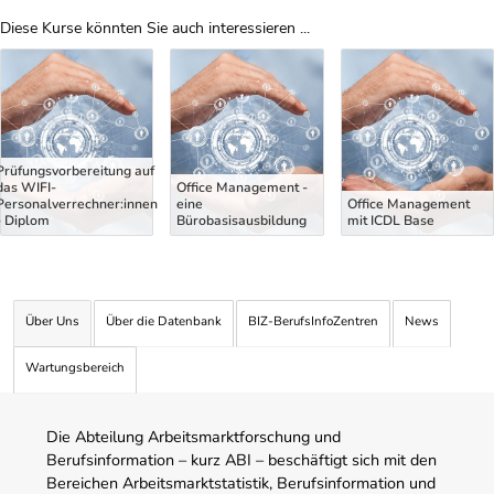
Diese Kurse könnten Sie auch interessieren ...
Uber Weiterbildungsvorschläge
Prüfungsvorbereitung auf
das WIFI-
Office Management -
Personalverrechner:innen
eine
Office Management
- Diplom
Bürobasisausbildung
mit ICDL Base
Über Uns
Über die Datenbank
BIZ-BerufsInfoZentren
News
Wartungsbereich
Die Abteilung Arbeitsmarktforschung und
Berufsinformation – kurz ABI – beschäftigt sich mit den
Bereichen Arbeitsmarktstatistik, Berufsinformation und