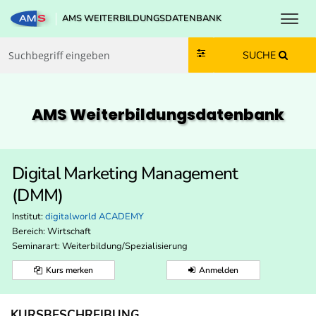
Toggl
AMS WEITERBILDUNGSDATENBANK
Zum Inhalt springen
Zum Navmenü springen
Zur Suche springen
Zur Footer springen
SUCHE
AMS Weiterbildungs­datenbank
Digital Marketing Management
(DMM)
Institut:
digitalworld ACADEMY
Bereich:
Wirtschaft
Seminarart: Weiterbildung/Spezialisierung
Kurs merken
Anmelden
KURSBESCHREIBUNG