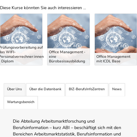
Diese Kurse könnten Sie auch interessieren ...
Uber Weiterbildungsvorschläge
Prüfungsvorbereitung auf
das WIFI-
Office Management -
Personalverrechner:innen
eine
Office Management
- Diplom
Bürobasisausbildung
mit ICDL Base
Über Uns
Über die Datenbank
BIZ-BerufsInfoZentren
News
Wartungsbereich
Die Abteilung Arbeitsmarktforschung und
Berufsinformation – kurz ABI – beschäftigt sich mit den
Bereichen Arbeitsmarktstatistik, Berufsinformation und