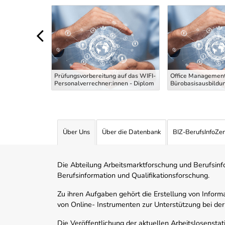
Uber Weiterbildungsvorschläge
 die
g Maler und
Prüfungsvorbereitung auf das WIFI-
Office Management
 Theoriekurs
Personalverrechner:innen - Diplom
Bürobasisausbildu
Über Uns
Über die Datenbank
BIZ-BerufsInfoZe
Die Abteilung Arbeitsmarktforschung und Berufsinfor
Berufsinformation und Qualifikationsforschung.
Zu ihren Aufgaben gehört die Erstellung von Informa
von Online- Instrumenten zur Unterstützung bei der
Die Veröffentlichung der aktuellen Arbeitslosenstat