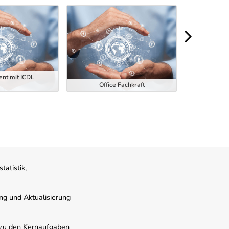
nt mit ICDL
Office Fachkraft
Offi
atistik,
ung und Aktualisierung
s zu den Kernaufgaben