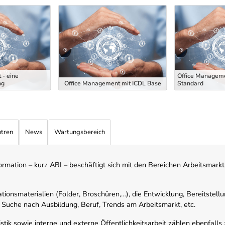
 - eine
Office Manageme
ng
Office Management mit ICDL Base
Standard
ntren
News
Wartungsbereich
mation – kurz ABI – beschäftigt sich mit den Bereichen Arbeitsmarktst
tionsmaterialien (Folder, Broschüren,…), die Entwicklung, Bereitstell
 Suche nach Ausbildung, Beruf, Trends am Arbeitsmarkt, etc.
istik sowie interne und externe Öffentlichkeitsarbeit zählen ebenfall