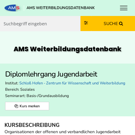
Toggl
AMS WEITERBILDUNGSDATENBANK
Zum Inhalt springen
Zum Navmenü springen
Zur Suche springen
Zur Footer springen
SUCHE
AMS Weiterbildungs­datenbank
Diplomlehrgang Jugendarbeit
Institut:
Schloß Hofen - Zentrum für Wissenschaft und Weiterbildung
Bereich:
Soziales
Seminarart: Basis-/Grundausbildung
Kurs merken
KURSBESCHREIBUNG
Organisationen der offenen und verbandlichen Jugendarbeit