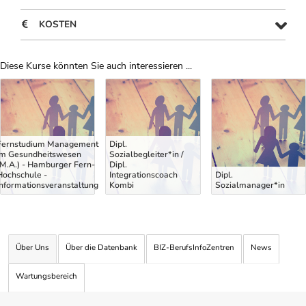
KOSTEN
Diese Kurse könnten Sie auch interessieren ...
Uber Weiterbildungsvorschläge
Fernstudium Management
Dipl.
im Gesundheitswesen
Sozialbegleiter*in /
(M.A.) - Hamburger Fern-
Dipl.
Hochschule -
Integrationscoach
Dipl.
Informationsveranstaltung
Kombi
Sozialmanager*in
Über Uns
Über die Datenbank
BIZ-BerufsInfoZentren
News
Wartungsbereich