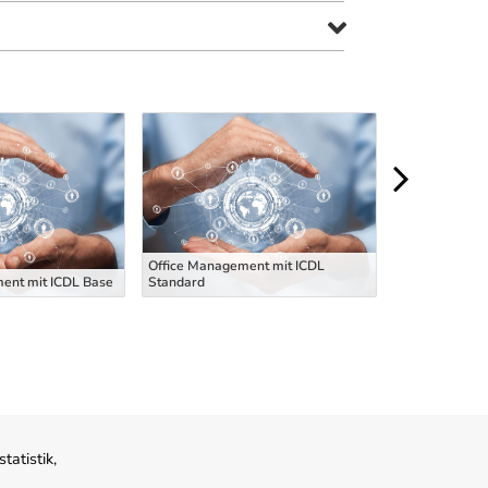
Office Management mit ICDL
ent mit ICDL Base
Standard
Offi
atistik,