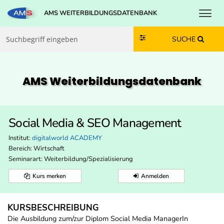
Toggl
AMS WEITERBILDUNGSDATENBANK
Zum Inhalt springen
Zum Navmenü springen
Zur Suche springen
Zur Footer springen
SUCHE
AMS Weiterbildungs­datenbank
Social Media & SEO Management
Institut:
digitalworld ACADEMY
Bereich:
Wirtschaft
Seminarart: Weiterbildung/Spezialisierung
Kurs merken
Anmelden
KURSBESCHREIBUNG
Die Ausbildung zum/zur Diplom Social Media ManagerIn