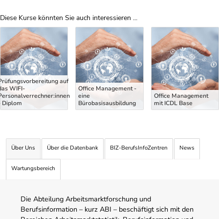
Diese Kurse könnten Sie auch interessieren ...
Uber Weiterbildungsvorschläge
Prüfungsvorbereitung auf
das WIFI-
Office Management -
Personalverrechner:innen
eine
Office Management
- Diplom
Bürobasisausbildung
mit ICDL Base
Über Uns
Über die Datenbank
BIZ-BerufsInfoZentren
News
Wartungsbereich
Die Abteilung Arbeitsmarktforschung und
Berufsinformation – kurz ABI – beschäftigt sich mit den