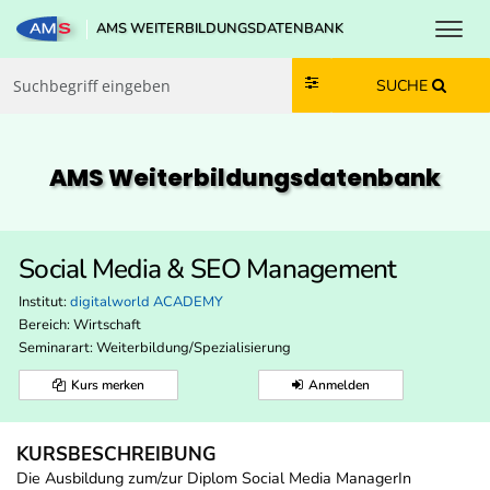
Toggl
AMS WEITERBILDUNGSDATENBANK
Zum Inhalt springen
Zum Navmenü springen
Zur Suche springen
Zur Footer springen
SUCHE
AMS Weiterbildungs­datenbank
Social Media & SEO Management
Institut:
digitalworld ACADEMY
Bereich:
Wirtschaft
Seminarart: Weiterbildung/Spezialisierung
Kurs merken
Anmelden
KURSBESCHREIBUNG
Die Ausbildung zum/zur Diplom Social Media ManagerIn