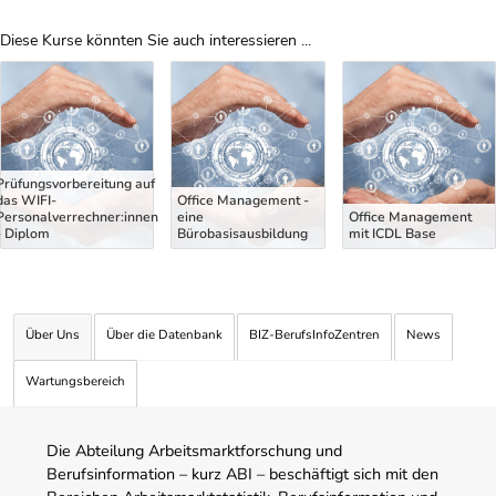
Diese Kurse könnten Sie auch interessieren ...
Uber Weiterbildungsvorschläge
Prüfungsvorbereitung auf
das WIFI-
Office Management -
Personalverrechner:innen
eine
Office Management
- Diplom
Bürobasisausbildung
mit ICDL Base
Über Uns
Über die Datenbank
BIZ-BerufsInfoZentren
News
Wartungsbereich
Die Abteilung Arbeitsmarktforschung und
Berufsinformation – kurz ABI – beschäftigt sich mit den