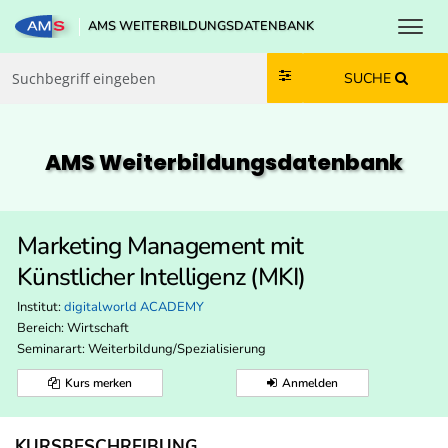
Toggl
AMS WEITERBILDUNGSDATENBANK
Zum Inhalt springen
Zum Navmenü springen
Zur Suche springen
Zur Footer springen
SUCHE
AMS Weiterbildungs­datenbank
Marketing Management mit
Künstlicher Intelligenz (MKI)
Institut:
digitalworld ACADEMY
Bereich:
Wirtschaft
Seminarart: Weiterbildung/Spezialisierung
Kurs merken
Anmelden
KURSBESCHREIBUNG