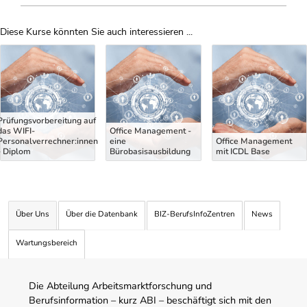
Diese Kurse könnten Sie auch interessieren ...
Uber Weiterbildungsvorschläge
Prüfungsvorbereitung auf
das WIFI-
Office Management -
Personalverrechner:innen
eine
Office Management
- Diplom
Bürobasisausbildung
mit ICDL Base
Über Uns
Über die Datenbank
BIZ-BerufsInfoZentren
News
Wartungsbereich
Die Abteilung Arbeitsmarktforschung und
Berufsinformation – kurz ABI – beschäftigt sich mit den