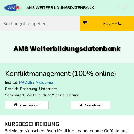
Toggl
AMS WEITERBILDUNGSDATENBANK
Zum Inhalt springen
Zum Navmenü springen
Zur Suche springen
Zur Footer springen
SUCHE
AMS Weiterbildungs­datenbank
Konfliktmanagement (100% online)
Institut:
PROGES Akademie
Bereich:
Erziehung, Unterricht
Seminarart: Weiterbildung/Spezialisierung
Kurs merken
Anmelden
KURSBESCHREIBUNG
Bei vielen Menschen lösen Konflikte unangenehme Gefühle aus.