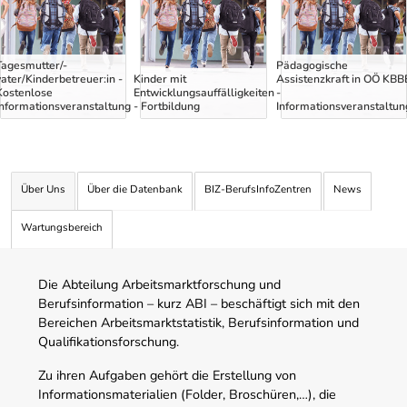
Tagesmutter/-
Pädagogische
vater/Kinderbetreuer:in -
Kinder mit
Assistenzkraft in OÖ KBB
Kostenlose
Entwicklungsauffälligkeiten
-
Informationsveranstaltung
- Fortbildung
Informationsveranstaltun
Über Uns
Über die Datenbank
BIZ-BerufsInfoZentren
News
Wartungsbereich
Die Abteilung Arbeitsmarktforschung und
Berufsinformation – kurz ABI – beschäftigt sich mit den
Bereichen Arbeitsmarktstatistik, Berufsinformation und
Qualifikationsforschung.
Zu ihren Aufgaben gehört die Erstellung von
Informationsmaterialien (Folder, Broschüren,…), die